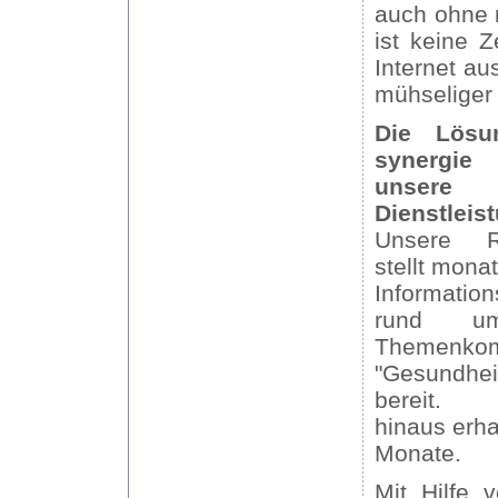
auch ohne 
ist keine 
Internet a
mühseliger
Die Lösu
synerg
unsere
Dienstleis
Unsere R
stellt mona
Informatio
rund u
Themenkom
"Gesundheit
bereit. 
hinaus erha
Monate.
Mit Hilfe 