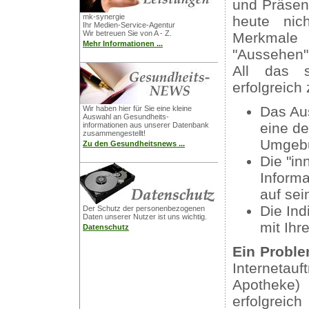
und Präsen
mk-synergie
heute nic
Ihr Medien-Service-Agentur
Wir betreuen Sie von A - Z.
Merkmale
Mehr Informationen ...
"Aussehen",
All das s
erfolgreich 
Das Aus
Wir haben hier für Sie eine kleine
Auswahl an Gesundheits-
eine d
informationen aus unserer Datenbank
zusammengestellt!
Umgebu
Zu den Gesundheitsnews ...
Die "in
Informa
auf sei
Die Ind
Der Schutz der personenbezogenen
Daten unserer Nutzer ist uns wichtig.
mit Ihr
Datenschutz
Ein Proble
Interneta
Apotheke
erfolgreic