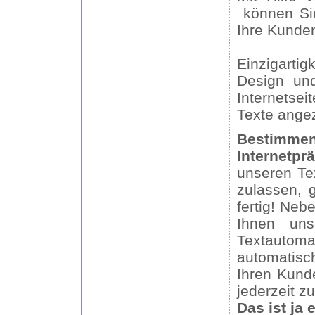
können Sie
Ihre Kunde
Einzigartig
Design und
Internetse
Texte angez
Bestimm
Internetpr
unseren Tex
zulassen,
fertig! Neb
Ihnen uns
Textautom
automatisc
Ihren Kunde
jederzeit z
Das ist ja 